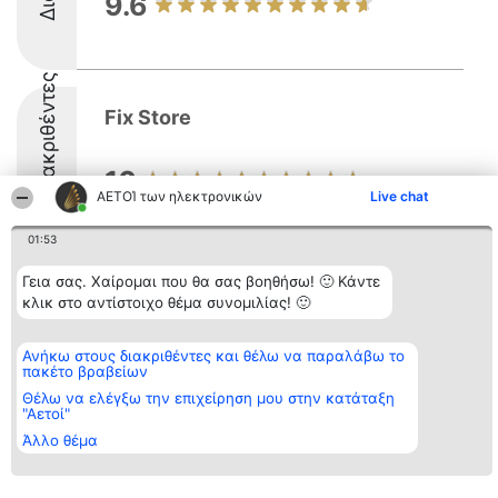
9.6
Διακριθέντες
Fix Store
10
ΑΕΤΟΊ των ηλεκτρονικών
Live chat
01:53
Γεια σας. Χαίρομαι που θα σας βοηθήσω! 🙂 Κάντε
Διοργανωτής της
Κατάταξη
Επικοινωνία
κλικ στο αντίστοιχο θέμα συνομιλίας! 🙂
κατάταξης
Διακριθέντες
Επικοινωνία
BEAUTIFUL COMPANY
Λίστα όλων
Μονοπρόσωπη ΙΚΕ
των
Ανήκω στους διακριθέντες και θέλω να παραλάβω το
ΤΗΛ. ΕΠΙΚΟΙΝΩΝΙΑΣ:
διακριθέντων
πακέτο βραβείων
2104128019
Μεθοδολογία
email:
Όροι &
Θέλω να ελέγξω την επιχείρηση μου στην κατάταξη
aetoi@beautifulcompany.co
προϋποθέσεις
"Αετοί"
ΠΟΛΙΤΙΚΗ
Άλλο θέμα
ΑΠΟΡΡΗΤΟΥ