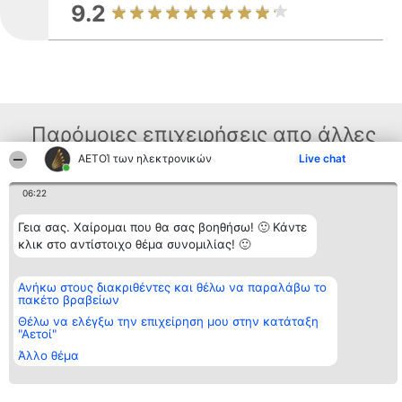
9.2
Παρόμοιες επιχειρήσεις απο άλλες
ΑΕΤΟΊ των ηλεκτρονικών
Live chat
περιοχές
06:22
Διοργανωτής της
Κατάταξη
Επικοινωνία
Γεια σας. Χαίρομαι που θα σας βοηθήσω! 🙂 Κάντε
κατάταξης
Διακριθέντες
Επικοινωνία
κλικ στο αντίστοιχο θέμα συνομιλίας! 🙂
BEAUTIFUL COMPANY
Λίστα όλων
Μονοπρόσωπη ΙΚΕ
των
ΤΗΛ. ΕΠΙΚΟΙΝΩΝΙΑΣ:
διακριθέντων
Ανήκω στους διακριθέντες και θέλω να παραλάβω το
2104128019
Μεθοδολογία
πακέτο βραβείων
email:
Όροι &
aetoi@beautifulcompany.co
προϋποθέσεις
Θέλω να ελέγξω την επιχείρηση μου στην κατάταξη
"Αετοί"
ΠΟΛΙΤΙΚΗ
ΑΠΟΡΡΗΤΟΥ
Άλλο θέμα