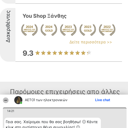
Διακριθέντες
You Shop Ξάνθης
Δείτε περισσότερα >>
9.3
Παρόμοιες επιχειρήσεις απο άλλες
περιοχές
ΑΕΤΟΊ των ηλεκτρονικών
Live chat
14:21
Διοργανωτής της
Κατάταξη
Επικοινωνία
Γεια σας. Χαίρομαι που θα σας βοηθήσω! 🙂 Κάντε
κατάταξης
Διακριθέντες
Επικοινωνία
κλικ στο αντίστοιχο θέμα συνομιλίας! 🙂