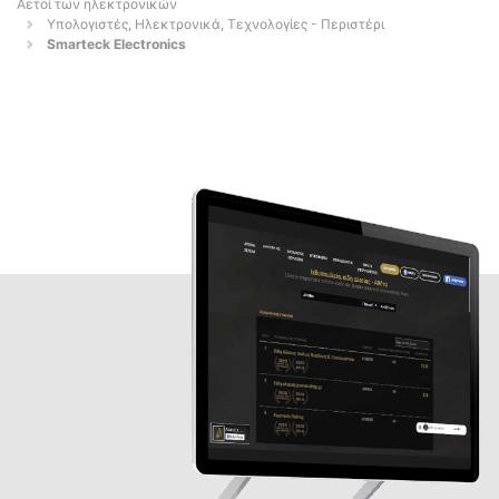
Αετοί των ηλεκτρονικών
Υπολογιστές, Ηλεκτρονικά, Τεχνολογίες - Περιστέρι
Smarteck Electronics