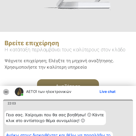
Βρείτε επιχείρηση
Η κατάταξη περιλαμβάνει τους καλύτερους στον κλάδο
Ψάχνετε επιχείρηση; Ελέγξτε τη μηχανή αναζήτησης.
Χρησιμοποιήστε την καλύτερη υπηρεσία
Αναζήτηση
ΑΕΤΟΊ των ηλεκτρονικών
Live chat
22:03
Γεια σας. Χαίρομαι που θα σας βοηθήσω! 🙂 Κάντε
κλικ στο αντίστοιχο θέμα συνομιλίας! 🙂
Διοργανωτής της
Κατάταξη
Επικοινωνία
Ανήκω στους διακριθέντες και θέλω να παραλάβω το
κατάταξης
Διακριθέντες
Επικοινωνία