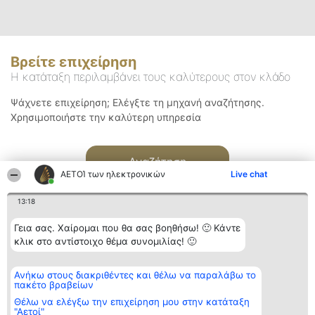
Βρείτε επιχείρηση
Η κατάταξη περιλαμβάνει τους καλύτερους στον κλάδο
Ψάχνετε επιχείρηση; Ελέγξτε τη μηχανή αναζήτησης.
Χρησιμοποιήστε την καλύτερη υπηρεσία
Αναζήτηση
ΑΕΤΟΊ των ηλεκτρονικών
Live chat
13:18
Γεια σας. Χαίρομαι που θα σας βοηθήσω! 🙂 Κάντε
κλικ στο αντίστοιχο θέμα συνομιλίας! 🙂
Διοργανωτής της
Κατάταξη
Επικοινωνία
Ανήκω στους διακριθέντες και θέλω να παραλάβω το
κατάταξης
Διακριθέντες
Επικοινωνία
πακέτο βραβείων
BEAUTIFUL COMPANY
Λίστα όλων
Μονοπρόσωπη ΙΚΕ
των
Θέλω να ελέγξω την επιχείρηση μου στην κατάταξη
ΤΗΛ. ΕΠΙΚΟΙΝΩΝΙΑΣ:
διακριθέντων
"Αετοί"