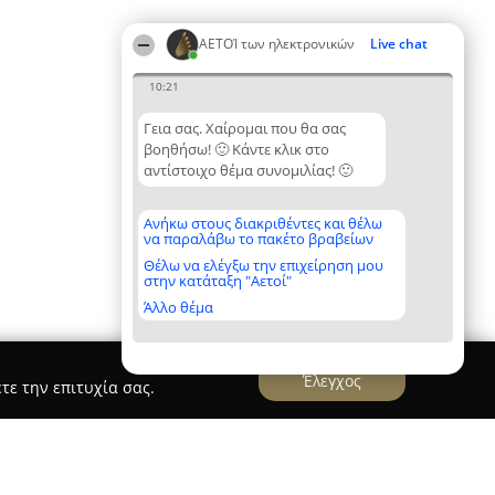
ΑΕΤΟΊ των ηλεκτρονικών
Live chat
10:21
Γεια σας. Χαίρομαι που θα σας
βοηθήσω! 🙂 Κάντε κλικ στο
αντίστοιχο θέμα συνομιλίας! 🙂
Ανήκω στους διακριθέντες και θέλω
να παραλάβω το πακέτο βραβείων
Θέλω να ελέγξω την επιχείρηση μου
στην κατάταξη "Αετοί"
Άλλο θέμα
Έλεγχος
τε την επιτυχία σας.