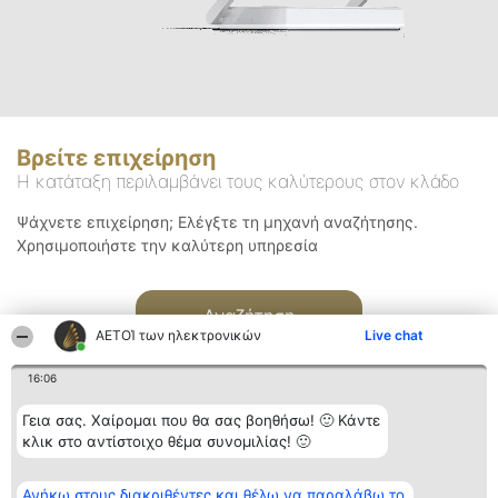
Βρείτε επιχείρηση
Η κατάταξη περιλαμβάνει τους καλύτερους στον κλάδο
Ψάχνετε επιχείρηση; Ελέγξτε τη μηχανή αναζήτησης.
Χρησιμοποιήστε την καλύτερη υπηρεσία
Αναζήτηση
ΑΕΤΟΊ των ηλεκτρονικών
Live chat
16:06
Γεια σας. Χαίρομαι που θα σας βοηθήσω! 🙂 Κάντε
κλικ στο αντίστοιχο θέμα συνομιλίας! 🙂
Διοργανωτής της
Κατάταξη
Επικοινωνία
Ανήκω στους διακριθέντες και θέλω να παραλάβω το
κατάταξης
Διακριθέντες
Επικοινωνία