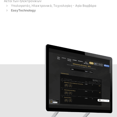
Αετοί των ηλεκτρονικών
Υπολογιστές, Ηλεκτρονικά, Τεχνολογίες - Αγία Βαρβάρα
EasyTechnology