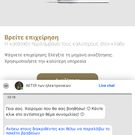
Βρείτε επιχείρηση
Η κατάταξη περιλαμβάνει τους καλύτερους στον κλάδο
Ψάχνετε επιχείρηση; Ελέγξτε τη μηχανή αναζήτησης.
Χρησιμοποιήστε την καλύτερη υπηρεσία
Αναζήτηση
ΑΕΤΟΊ των ηλεκτρονικών
Live chat
02:18
Γεια σας. Χαίρομαι που θα σας βοηθήσω! 🙂 Κάντε
κλικ στο αντίστοιχο θέμα συνομιλίας! 🙂
Διοργανωτής της
Κατάταξη
Επικοινωνία
Ανήκω στους διακριθέντες και θέλω να παραλάβω το
κατάταξης
Διακριθέντες
Επικοινωνία
πακέτο βραβείων
BEAUTIFUL COMPANY
Λίστα όλων