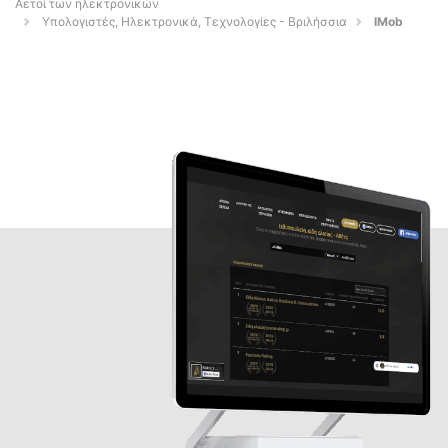
Αετοί των ηλεκτρονικών
Υπολογιστές, Ηλεκτρονικά, Τεχνολογίες - Βριλήσσια
IMob