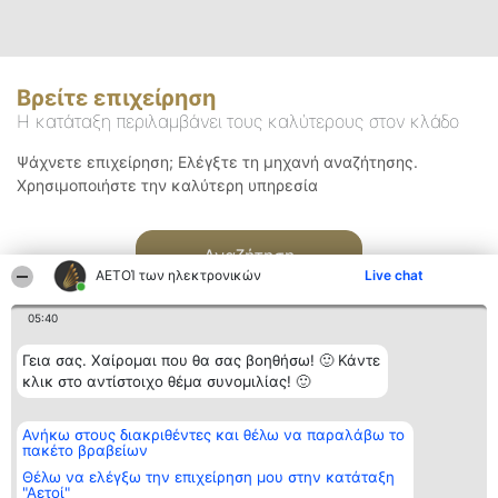
Βρείτε επιχείρηση
Η κατάταξη περιλαμβάνει τους καλύτερους στον κλάδο
Ψάχνετε επιχείρηση; Ελέγξτε τη μηχανή αναζήτησης.
Χρησιμοποιήστε την καλύτερη υπηρεσία
Αναζήτηση
ΑΕΤΟΊ των ηλεκτρονικών
Live chat
05:40
Γεια σας. Χαίρομαι που θα σας βοηθήσω! 🙂 Κάντε
κλικ στο αντίστοιχο θέμα συνομιλίας! 🙂
Διοργανωτής της
Κατάταξη
Επικοινωνία
Ανήκω στους διακριθέντες και θέλω να παραλάβω το
κατάταξης
Διακριθέντες
Επικοινωνία
πακέτο βραβείων
BEAUTIFUL COMPANY
Λίστα όλων
Μονοπρόσωπη ΙΚΕ
των
Θέλω να ελέγξω την επιχείρηση μου στην κατάταξη
ΤΗΛ. ΕΠΙΚΟΙΝΩΝΙΑΣ:
διακριθέντων
"Αετοί"