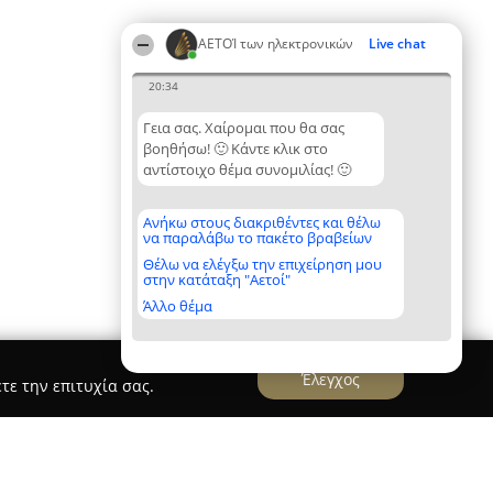
ΑΕΤΟΊ των ηλεκτρονικών
Live chat
20:34
Γεια σας. Χαίρομαι που θα σας
βοηθήσω! 🙂 Κάντε κλικ στο
αντίστοιχο θέμα συνομιλίας! 🙂
Ανήκω στους διακριθέντες και θέλω
να παραλάβω το πακέτο βραβείων
Θέλω να ελέγξω την επιχείρηση μου
στην κατάταξη "Αετοί"
Άλλο θέμα
Έλεγχος
τε την επιτυχία σας.
κά