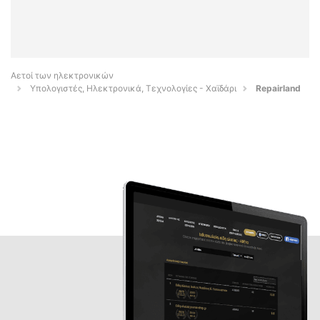
Αετοί των ηλεκτρονικών
Υπολογιστές, Ηλεκτρονικά, Τεχνολογίες - Χαϊδάρι
Repairland