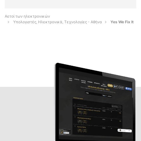
Αετοί των ηλεκτρονικών
Υπολογιστές, Ηλεκτρονικά, Τεχνολογίες - Αθήνα
Yes We Fix It