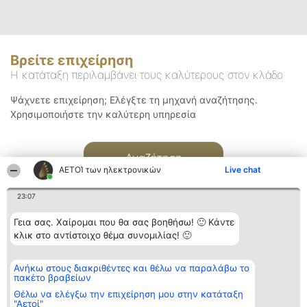
Βρείτε επιχείρηση
Η κατάταξη περιλαμβάνει τους καλύτερους στον κλάδο
Ψάχνετε επιχείρηση; Ελέγξτε τη μηχανή αναζήτησης.
Χρησιμοποιήστε την καλύτερη υπηρεσία
Αναζήτηση
ΑΕΤΟΊ των ηλεκτρονικών
Live chat
23:07
Γεια σας. Χαίρομαι που θα σας βοηθήσω! 🙂 Κάντε
κλικ στο αντίστοιχο θέμα συνομιλίας! 🙂
Διοργανωτής της
Κατάταξη
Επικοινωνία
Ανήκω στους διακριθέντες και θέλω να παραλάβω το
κατάταξης
Διακριθέντες
Επικοινωνία
πακέτο βραβείων
BEAUTIFUL COMPANY
Λίστα όλων
Μονοπρόσωπη ΙΚΕ
των
Θέλω να ελέγξω την επιχείρηση μου στην κατάταξη
ΤΗΛ. ΕΠΙΚΟΙΝΩΝΙΑΣ:
διακριθέντων
"Αετοί"