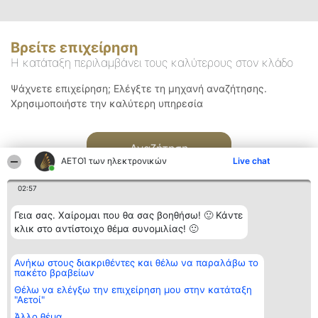
Βρείτε επιχείρηση
Η κατάταξη περιλαμβάνει τους καλύτερους στον κλάδο
Ψάχνετε επιχείρηση; Ελέγξτε τη μηχανή αναζήτησης.
Χρησιμοποιήστε την καλύτερη υπηρεσία
Αναζήτηση
ΑΕΤΟΊ των ηλεκτρονικών
Live chat
02:57
Γεια σας. Χαίρομαι που θα σας βοηθήσω! 🙂 Κάντε
κλικ στο αντίστοιχο θέμα συνομιλίας! 🙂
Διοργανωτής της
Κατάταξη
Επικοινωνία
Ανήκω στους διακριθέντες και θέλω να παραλάβω το
κατάταξης
Διακριθέντες
Επικοινωνία
πακέτο βραβείων
BEAUTIFUL COMPANY
Λίστα όλων
Μονοπρόσωπη ΙΚΕ
των
Θέλω να ελέγξω την επιχείρηση μου στην κατάταξη
ΤΗΛ. ΕΠΙΚΟΙΝΩΝΙΑΣ:
διακριθέντων
"Αετοί"
2104128019
Μεθοδολογία
Άλλο θέμα
email:
Όροι &