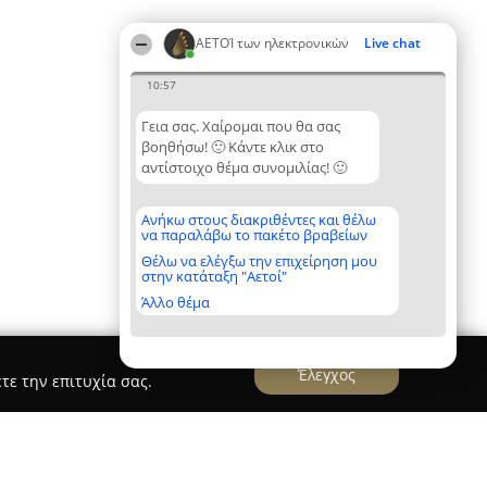
ΑΕΤΟΊ των ηλεκτρονικών
Live chat
10:57
Γεια σας. Χαίρομαι που θα σας
βοηθήσω! 🙂 Κάντε κλικ στο
αντίστοιχο θέμα συνομιλίας! 🙂
Ανήκω στους διακριθέντες και θέλω
να παραλάβω το πακέτο βραβείων
Θέλω να ελέγξω την επιχείρηση μου
στην κατάταξη "Αετοί"
Άλλο θέμα
Έλεγχος
τε την επιτυχία σας.