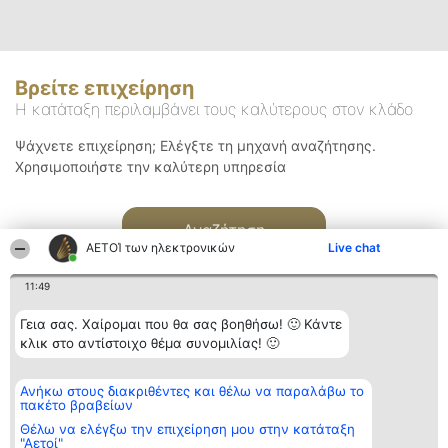
Βρείτε επιχείρηση
Η κατάταξη περιλαμβάνει τους καλύτερους στον κλάδο
Ψάχνετε επιχείρηση; Ελέγξτε τη μηχανή αναζήτησης.
Χρησιμοποιήστε την καλύτερη υπηρεσία
Αναζήτηση
ΑΕΤΟΊ των ηλεκτρονικών
Live chat
11:49
Γεια σας. Χαίρομαι που θα σας βοηθήσω! 🙂 Κάντε
κλικ στο αντίστοιχο θέμα συνομιλίας! 🙂
Διοργανωτής της
Κατάταξη
Επικοινωνία
Ανήκω στους διακριθέντες και θέλω να παραλάβω το
κατάταξης
Διακριθέντες
Επικοινωνία
πακέτο βραβείων
BEAUTIFUL COMPANY
Λίστα όλων
Μονοπρόσωπη ΙΚΕ
των
Θέλω να ελέγξω την επιχείρηση μου στην κατάταξη
ΤΗΛ. ΕΠΙΚΟΙΝΩΝΙΑΣ:
διακριθέντων
"Αετοί"