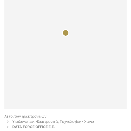
Αετοί των ηλεκτρονικών
Υπολογιστές, Ηλεκτρονικά, Τεχνολογίες - Χανιά
DATA FORCE OFFICE Ε.Ε.