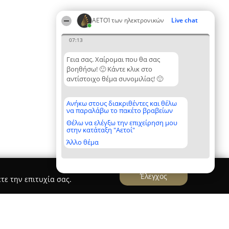
ΑΕΤΟΊ των ηλεκτρονικών
Live chat
07:13
Γεια σας. Χαίρομαι που θα σας
βοηθήσω! 🙂 Κάντε κλικ στο
αντίστοιχο θέμα συνομιλίας! 🙂
Ανήκω στους διακριθέντες και θέλω
να παραλάβω το πακέτο βραβείων
Θέλω να ελέγξω την επιχείρηση μου
στην κατάταξη "Αετοί"
Άλλο θέμα
Έλεγχος
τε την επιτυχία σας.