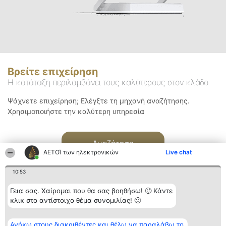
Βρείτε επιχείρηση
Η κατάταξη περιλαμβάνει τους καλύτερους στον κλάδο
Ψάχνετε επιχείρηση; Ελέγξτε τη μηχανή αναζήτησης.
Χρησιμοποιήστε την καλύτερη υπηρεσία
Αναζήτηση
ΑΕΤΟΊ των ηλεκτρονικών
Live chat
10:53
Γεια σας. Χαίρομαι που θα σας βοηθήσω! 🙂 Κάντε
κλικ στο αντίστοιχο θέμα συνομιλίας! 🙂
Διοργανωτής της
Κατάταξη
Επικοινωνία
Ανήκω στους διακριθέντες και θέλω να παραλάβω το
κατάταξης
Διακριθέντες
Επικοινωνία