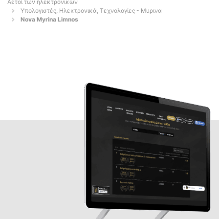
Αετοί των ηλεκτρονικών
Υπολογιστές, Ηλεκτρονικά, Τεχνολογίες - Μυρινα
Nova Myrina Limnos