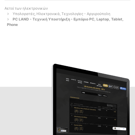
Αετοί των ηλεκτρονικών
Υπολογιστές, Ηλεκτρονικά, Τεχνολογίες - Αργυρούπολη
PC LAND - Τεχνική Υποστήριξη - Εμπόριο PC, Laptop, Tablet,
Phone