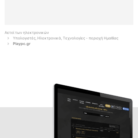
Αετοί των ηλεκτρονικών
Υπολογιστές, Ηλεκτρονικά, Τεχνολογίες - περιοχή Ημαθίας
Playpc.gr