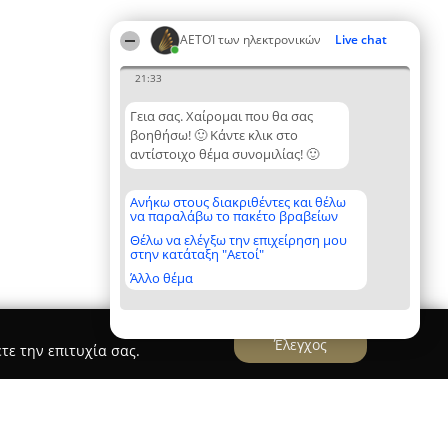
ΑΕΤΟΊ των ηλεκτρονικών
Live chat
21:33
Γεια σας. Χαίρομαι που θα σας
βοηθήσω! 🙂 Κάντε κλικ στο
αντίστοιχο θέμα συνομιλίας! 🙂
Ανήκω στους διακριθέντες και θέλω
να παραλάβω το πακέτο βραβείων
Θέλω να ελέγξω την επιχείρηση μου
στην κατάταξη "Αετοί"
Άλλο θέμα
Έλεγχος
τε την επιτυχία σας.
ΩΝΙΕΣ