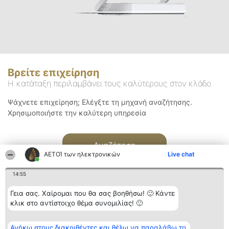
Βρείτε επιχείρηση
Η κατάταξη περιλαμβάνει τους καλύτερους στον κλάδο
Ψάχνετε επιχείρηση; Ελέγξτε τη μηχανή αναζήτησης.
Χρησιμοποιήστε την καλύτερη υπηρεσία
Αναζήτηση
ΑΕΤΟΊ των ηλεκτρονικών
Live chat
14:55
Γεια σας. Χαίρομαι που θα σας βοηθήσω! 🙂 Κάντε
κλικ στο αντίστοιχο θέμα συνομιλίας! 🙂
Διοργανωτής της
Κατάταξη
Επικοινωνία
Ανήκω στους διακριθέντες και θέλω να παραλάβω το
κατάταξης
Διακριθέντες
Επικοινωνία