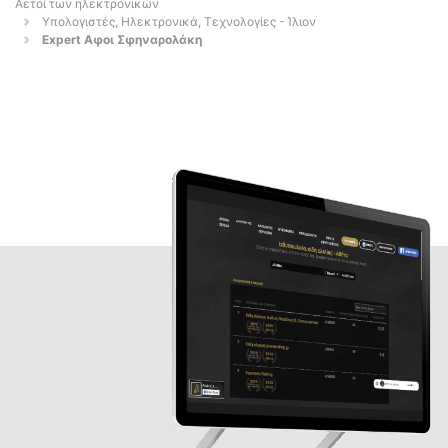
Αετοί των ηλεκτρονικών
Υπολογιστές, Ηλεκτρονικά, Τεχνολογίες - Ίλιον
Expert Αφοι Σφηναρολάκη