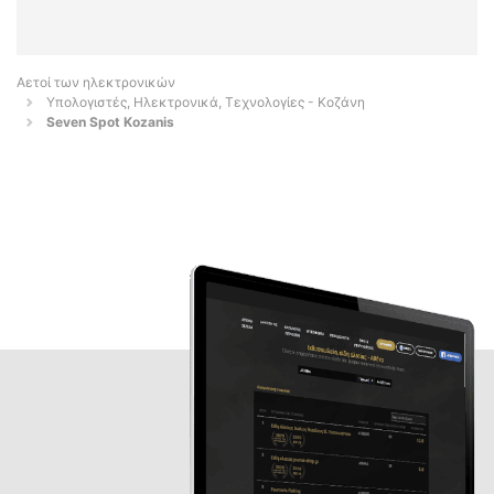
Αετοί των ηλεκτρονικών
Υπολογιστές, Ηλεκτρονικά, Τεχνολογίες - Κοζάνη
Seven Spot Kozanis