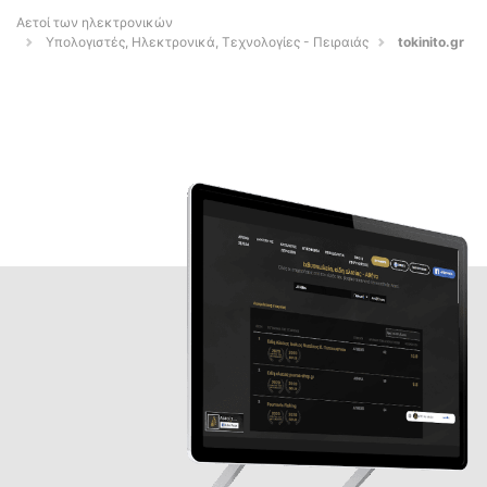
Αετοί των ηλεκτρονικών
Υπολογιστές, Ηλεκτρονικά, Τεχνολογίες - Πειραιάς
tokinito.gr