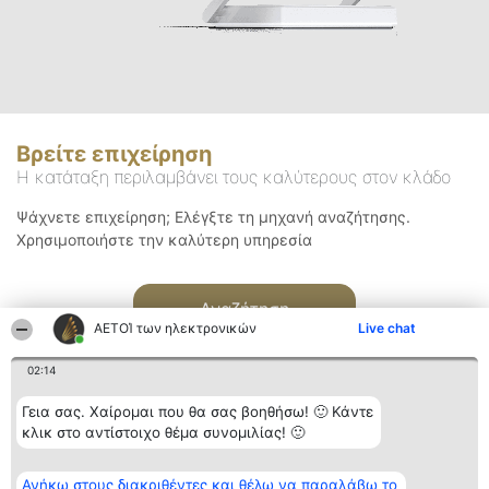
Βρείτε επιχείρηση
Η κατάταξη περιλαμβάνει τους καλύτερους στον κλάδο
Ψάχνετε επιχείρηση; Ελέγξτε τη μηχανή αναζήτησης.
Χρησιμοποιήστε την καλύτερη υπηρεσία
Αναζήτηση
ΑΕΤΟΊ των ηλεκτρονικών
Live chat
02:14
Γεια σας. Χαίρομαι που θα σας βοηθήσω! 🙂 Κάντε
κλικ στο αντίστοιχο θέμα συνομιλίας! 🙂
Διοργανωτής της
Κατάταξη
Επικοινωνία
Ανήκω στους διακριθέντες και θέλω να παραλάβω το
κατάταξης
Διακριθέντες
Επικοινωνία