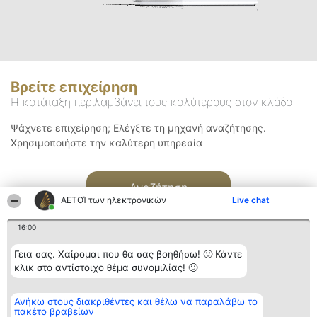
Βρείτε επιχείρηση
Η κατάταξη περιλαμβάνει τους καλύτερους στον κλάδο
Ψάχνετε επιχείρηση; Ελέγξτε τη μηχανή αναζήτησης.
Χρησιμοποιήστε την καλύτερη υπηρεσία
Αναζήτηση
ΑΕΤΟΊ των ηλεκτρονικών
Live chat
16:00
Γεια σας. Χαίρομαι που θα σας βοηθήσω! 🙂 Κάντε
κλικ στο αντίστοιχο θέμα συνομιλίας! 🙂
Διοργανωτής της
Κατάταξη
Επικοινωνία
Ανήκω στους διακριθέντες και θέλω να παραλάβω το
κατάταξης
Διακριθέντες
Επικοινωνία
πακέτο βραβείων
BEAUTIFUL COMPANY
Λίστα όλων