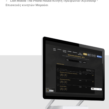
Lion Mobile The Phone House Κινητή Τηλεφωνία-Αξεσουάρ -
Επισκευές κινητών Μαρούσι