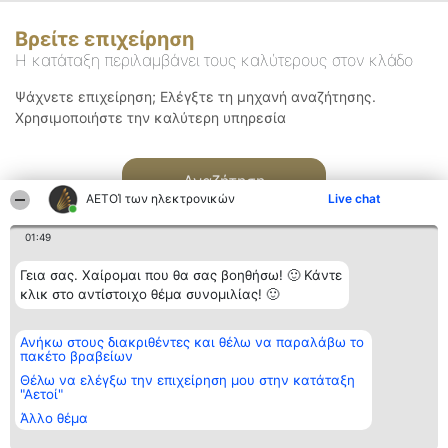
Βρείτε επιχείρηση
Η κατάταξη περιλαμβάνει τους καλύτερους στον κλάδο
Ψάχνετε επιχείρηση; Ελέγξτε τη μηχανή αναζήτησης.
Χρησιμοποιήστε την καλύτερη υπηρεσία
Αναζήτηση
ΑΕΤΟΊ των ηλεκτρονικών
Live chat
01:49
Γεια σας. Χαίρομαι που θα σας βοηθήσω! 🙂 Κάντε
κλικ στο αντίστοιχο θέμα συνομιλίας! 🙂
Διοργανωτής της
Κατάταξη
Επικοινωνία
Ανήκω στους διακριθέντες και θέλω να παραλάβω το
κατάταξης
Διακριθέντες
Επικοινωνία
πακέτο βραβείων
BEAUTIFUL COMPANY
Λίστα όλων
Μονοπρόσωπη ΙΚΕ
των
Θέλω να ελέγξω την επιχείρηση μου στην κατάταξη
ΤΗΛ. ΕΠΙΚΟΙΝΩΝΙΑΣ:
διακριθέντων
"Αετοί"
2104128019
Μεθοδολογία
Άλλο θέμα
email:
Όροι &
aetoi@beautifulcompany.co
προϋποθέσεις
ΠΟΛΙΤΙΚΗ