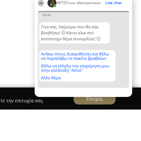
ΑΕΤΟΊ των ηλεκτρονικών
Live chat
05:42
Γεια σας. Χαίρομαι που θα σας
βοηθήσω! 🙂 Κάντε κλικ στο
αντίστοιχο θέμα συνομιλίας! 🙂
Ανήκω στους διακριθέντες και θέλω
να παραλάβω το πακέτο βραβείων
Θέλω να ελέγξω την επιχείρηση μου
στην κατάταξη "Αετοί"
Άλλο θέμα
Έλεγχος
τε την επιτυχία σας.
fficial