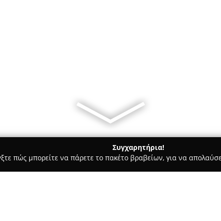
Συγχαρητήρια!
γξτε πώς μπορείτε να πάρετε το πακέτο βραβείων, για να απολαύσε
κά, Τεχνολογίες - Κηφισιά
G-Store The Ultimate Gadget Store O