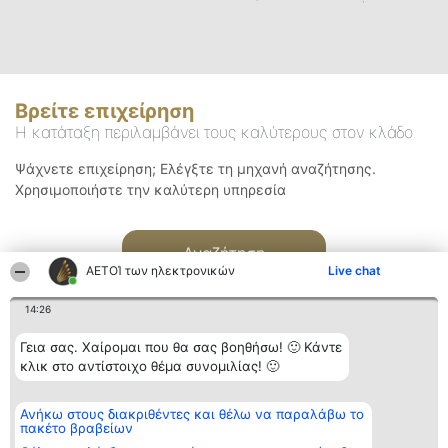
Βρείτε επιχείρηση
Η κατάταξη περιλαμβάνει τους καλύτερους στον κλάδο
Ψάχνετε επιχείρηση; Ελέγξτε τη μηχανή αναζήτησης.
Χρησιμοποιήστε την καλύτερη υπηρεσία
Αναζήτηση
ΑΕΤΟΊ των ηλεκτρονικών
Live chat
14:26
Γεια σας. Χαίρομαι που θα σας βοηθήσω! 🙂 Κάντε
κλικ στο αντίστοιχο θέμα συνομιλίας! 🙂
Διοργανωτής της
Κατάταξη
Επικοινωνία
Ανήκω στους διακριθέντες και θέλω να παραλάβω το
κατάταξης
Διακριθέντες
Επικοινωνία
πακέτο βραβείων
BEAUTIFUL COMPANY
Λίστα όλων
Μονοπρόσωπη ΙΚΕ
των