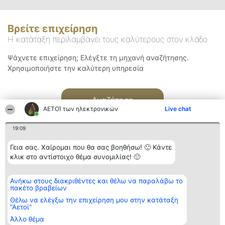
Βρείτε επιχείρηση
Η κατάταξη περιλαμβάνει τους καλύτερους στον κλάδο
Ψάχνετε επιχείρηση; Ελέγξτε τη μηχανή αναζήτησης.
Χρησιμοποιήστε την καλύτερη υπηρεσία
Αναζήτηση
ΑΕΤΟΊ των ηλεκτρονικών
Live chat
19:09
Γεια σας. Χαίρομαι που θα σας βοηθήσω! 🙂 Κάντε
κλικ στο αντίστοιχο θέμα συνομιλίας! 🙂
Διοργανωτής της
Κατάταξη
Επικοινωνία
Ανήκω στους διακριθέντες και θέλω να παραλάβω το
κατάταξης
Διακριθέντες
Επικοινωνία
πακέτο βραβείων
BEAUTIFUL COMPANY
Λίστα όλων
Μονοπρόσωπη ΙΚΕ
των
Θέλω να ελέγξω την επιχείρηση μου στην κατάταξη
ΤΗΛ. ΕΠΙΚΟΙΝΩΝΙΑΣ:
διακριθέντων
"Αετοί"
2104128019
Μεθοδολογία
Άλλο θέμα
email:
Όροι &