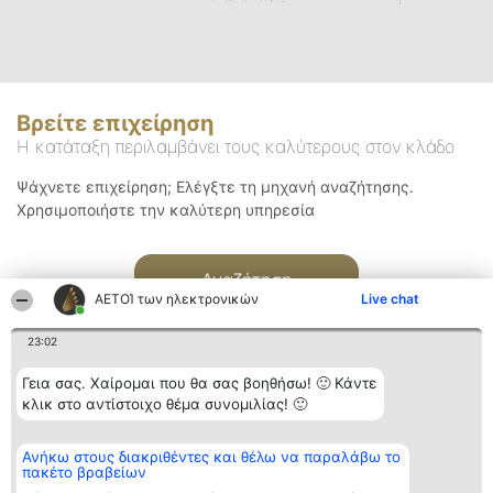
Βρείτε επιχείρηση
Η κατάταξη περιλαμβάνει τους καλύτερους στον κλάδο
Ψάχνετε επιχείρηση; Ελέγξτε τη μηχανή αναζήτησης.
Χρησιμοποιήστε την καλύτερη υπηρεσία
Αναζήτηση
ΑΕΤΟΊ των ηλεκτρονικών
Live chat
23:02
Γεια σας. Χαίρομαι που θα σας βοηθήσω! 🙂 Κάντε
κλικ στο αντίστοιχο θέμα συνομιλίας! 🙂
Διοργανωτής της
Κατάταξη
Επικοινωνία
Ανήκω στους διακριθέντες και θέλω να παραλάβω το
κατάταξης
Διακριθέντες
Επικοινωνία
πακέτο βραβείων
BEAUTIFUL COMPANY
Λίστα όλων
Μονοπρόσωπη ΙΚΕ
των