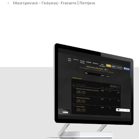
Ηλεκτρονικά - Γκάγκας- Fracarro | Πατήσια