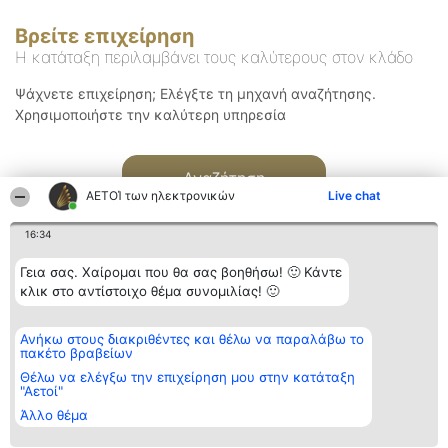
Βρείτε επιχείρηση
Η κατάταξη περιλαμβάνει τους καλύτερους στον κλάδο
Ψάχνετε επιχείρηση; Ελέγξτε τη μηχανή αναζήτησης.
Χρησιμοποιήστε την καλύτερη υπηρεσία
Αναζήτηση
ΑΕΤΟΊ των ηλεκτρονικών
Live chat
16:34
Γεια σας. Χαίρομαι που θα σας βοηθήσω! 🙂 Κάντε
κλικ στο αντίστοιχο θέμα συνομιλίας! 🙂
Διοργανωτής της
Κατάταξη
Επικοινωνία
Ανήκω στους διακριθέντες και θέλω να παραλάβω το
κατάταξης
Διακριθέντες
Επικοινωνία
πακέτο βραβείων
BEAUTIFUL COMPANY
Λίστα όλων
Μονοπρόσωπη ΙΚΕ
των
Θέλω να ελέγξω την επιχείρηση μου στην κατάταξη
ΤΗΛ. ΕΠΙΚΟΙΝΩΝΙΑΣ:
διακριθέντων
"Αετοί"
2104128019
Μεθοδολογία
Άλλο θέμα
email:
Όροι &
aetoi@beautifulcompany.co
προϋποθέσεις
ΠΟΛΙΤΙΚΗ