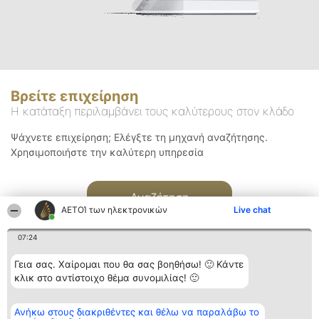
Βρείτε επιχείρηση
Η κατάταξη περιλαμβάνει τους καλύτερους στον κλάδο
Ψάχνετε επιχείρηση; Ελέγξτε τη μηχανή αναζήτησης.
Χρησιμοποιήστε την καλύτερη υπηρεσία
Αναζήτηση
ΑΕΤΟΊ των ηλεκτρονικών
Live chat
07:24
Γεια σας. Χαίρομαι που θα σας βοηθήσω! 🙂 Κάντε
κλικ στο αντίστοιχο θέμα συνομιλίας! 🙂
Διοργανωτής της
Κατάταξη
Επικοινωνία
Ανήκω στους διακριθέντες και θέλω να παραλάβω το
κατάταξης
Διακριθέντες
Επικοινωνία