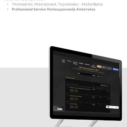
Υπολογιστές, Ηλεκτρονικά, Τεχνολογίες - Αλεξανδρεια
Professional Service Παπαεμμανουήλ Απόστολος