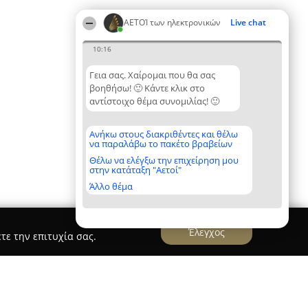
ΑΕΤΟΊ των ηλεκτρονικών
Live chat
10:16
Γεια σας. Χαίρομαι που θα σας
βοηθήσω! 🙂 Κάντε κλικ στο
αντίστοιχο θέμα συνομιλίας! 🙂
Ανήκω στους διακριθέντες και θέλω
να παραλάβω το πακέτο βραβείων
Θέλω να ελέγξω την επιχείρηση μου
στην κατάταξη "Αετοί"
Άλλο θέμα
Έλεγχος
τε την επιτυχία σας.
- Η/Υπολογιστές Προγράμματα Service