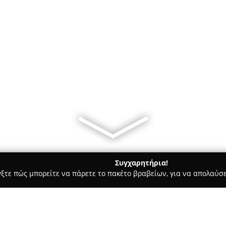
Συγχαρητήρια!
γξτε πώς μπορείτε να πάρετε το πακέτο βραβείων, για να απολαύσε
κά, Τεχνολογίες - Σινδοσ
Datacomputer Πληροφορική Σίνδου 