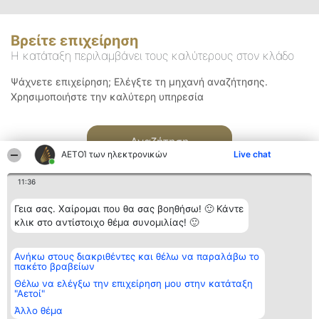
Βρείτε επιχείρηση
Η κατάταξη περιλαμβάνει τους καλύτερους στον κλάδο
Ψάχνετε επιχείρηση; Ελέγξτε τη μηχανή αναζήτησης.
Χρησιμοποιήστε την καλύτερη υπηρεσία
Αναζήτηση
ΑΕΤΟΊ των ηλεκτρονικών
Live chat
11:36
Γεια σας. Χαίρομαι που θα σας βοηθήσω! 🙂 Κάντε
κλικ στο αντίστοιχο θέμα συνομιλίας! 🙂
Διοργανωτής της
Κατάταξη
Επικοινωνία
Ανήκω στους διακριθέντες και θέλω να παραλάβω το
κατάταξης
Διακριθέντες
Επικοινωνία
πακέτο βραβείων
BEAUTIFUL COMPANY
Λίστα όλων
Μονοπρόσωπη ΙΚΕ
των
Θέλω να ελέγξω την επιχείρηση μου στην κατάταξη
ΤΗΛ. ΕΠΙΚΟΙΝΩΝΙΑΣ:
διακριθέντων
"Αετοί"
2104128019
Μεθοδολογία
Άλλο θέμα
email:
Όροι &