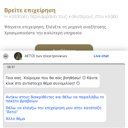
Βρείτε επιχείρηση
Η κατάταξη περιλαμβάνει τους καλύτερους στον κλάδο
Ψάχνετε επιχείρηση; Ελέγξτε τη μηχανή αναζήτησης.
Χρησιμοποιήστε την καλύτερη υπηρεσία
Αναζήτηση
ΑΕΤΟΊ των ηλεκτρονικών
Live chat
06:37
Γεια σας. Χαίρομαι που θα σας βοηθήσω! 🙂 Κάντε
κλικ στο αντίστοιχο θέμα συνομιλίας! 🙂
Διοργανωτής της
Κατάταξη
Επικοινωνία
Ανήκω στους διακριθέντες και θέλω να παραλάβω το
κατάταξης
Διακριθέντες
Επικοινωνία
πακέτο βραβείων
BEAUTIFUL COMPANY
Λίστα όλων
Μονοπρόσωπη ΙΚΕ
των
Θέλω να ελέγξω την επιχείρηση μου στην κατάταξη
ΤΗΛ. ΕΠΙΚΟΙΝΩΝΙΑΣ:
διακριθέντων
"Αετοί"
2104128019
Μεθοδολογία
Άλλο θέμα
email:
Όροι &
aetoi@beautifulcompany.co
προϋποθέσεις
ΠΟΛΙΤΙΚΗ