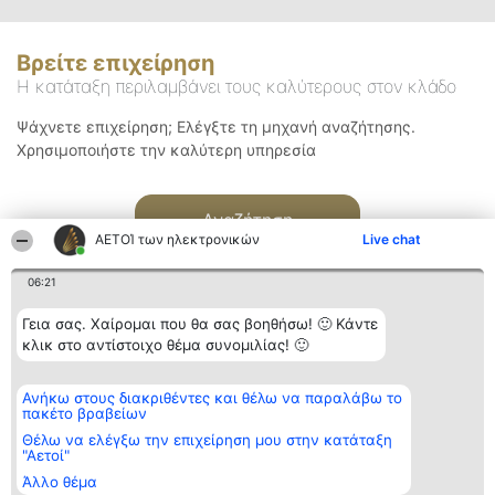
Βρείτε επιχείρηση
Η κατάταξη περιλαμβάνει τους καλύτερους στον κλάδο
Ψάχνετε επιχείρηση; Ελέγξτε τη μηχανή αναζήτησης.
Χρησιμοποιήστε την καλύτερη υπηρεσία
Αναζήτηση
ΑΕΤΟΊ των ηλεκτρονικών
Live chat
06:21
Γεια σας. Χαίρομαι που θα σας βοηθήσω! 🙂 Κάντε
κλικ στο αντίστοιχο θέμα συνομιλίας! 🙂
Διοργανωτής της
Κατάταξη
Επικοινωνία
Ανήκω στους διακριθέντες και θέλω να παραλάβω το
κατάταξης
Διακριθέντες
Επικοινωνία
πακέτο βραβείων
BEAUTIFUL COMPANY
Λίστα όλων
Μονοπρόσωπη ΙΚΕ
των
Θέλω να ελέγξω την επιχείρηση μου στην κατάταξη
ΤΗΛ. ΕΠΙΚΟΙΝΩΝΙΑΣ:
διακριθέντων
"Αετοί"
2104128019
Μεθοδολογία
Άλλο θέμα
email:
Όροι &