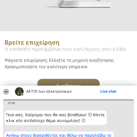
Βρείτε επιχείρηση
Η κατάταξη περιλαμβάνει τους καλύτερους στον κλάδο
Ψάχνετε επιχείρηση; Ελέγξτε τη μηχανή αναζήτησης.
Χρησιμοποιήστε την καλύτερη υπηρεσία
Αναζήτηση
ΑΕΤΟΊ των ηλεκτρονικών
Live chat
17:41
Γεια σας. Χαίρομαι που θα σας βοηθήσω! 🙂 Κάντε
κλικ στο αντίστοιχο θέμα συνομιλίας! 🙂
Διοργανωτής της
Κατάταξη
Επικοινωνία
Ανήκω στους διακριθέντες και θέλω να παραλάβω το
κατάταξης
Διακριθέντες
Επικοινωνία