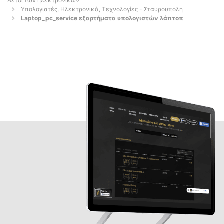
Αετοί των ηλεκτρονικών
Υπολογιστές, Ηλεκτρονικά, Τεχνολογίες - Σταυρουπολη
Laptop_pc_service εξαρτήματα υπολογιστών λάπτοπ