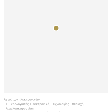
Αετοί των ηλεκτρονικών
Υπολογιστές, Ηλεκτρονικά, Τεχνολογίες - περιοχή
Αιτωλοακαρνανίας