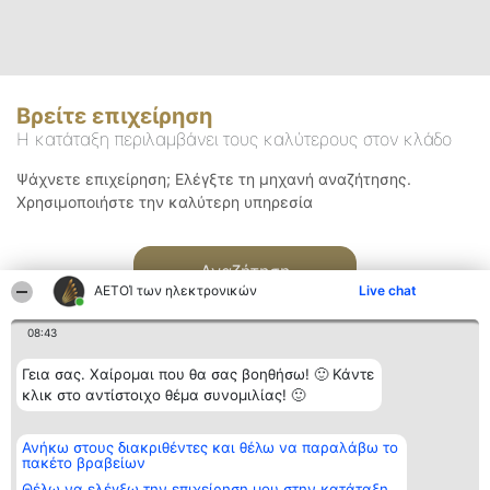
Βρείτε επιχείρηση
Η κατάταξη περιλαμβάνει τους καλύτερους στον κλάδο
Ψάχνετε επιχείρηση; Ελέγξτε τη μηχανή αναζήτησης.
Χρησιμοποιήστε την καλύτερη υπηρεσία
Αναζήτηση
ΑΕΤΟΊ των ηλεκτρονικών
Live chat
08:43
Γεια σας. Χαίρομαι που θα σας βοηθήσω! 🙂 Κάντε
κλικ στο αντίστοιχο θέμα συνομιλίας! 🙂
Διοργανωτής της
Κατάταξη
Επικοινωνία
Ανήκω στους διακριθέντες και θέλω να παραλάβω το
κατάταξης
Διακριθέντες
Επικοινωνία
πακέτο βραβείων
BEAUTIFUL COMPANY
Λίστα όλων
Μονοπρόσωπη ΙΚΕ
των
Θέλω να ελέγξω την επιχείρηση μου στην κατάταξη