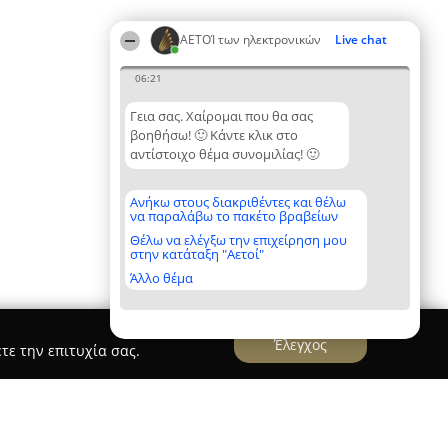
ΑΕΤΟΊ των ηλεκτρονικών
Live chat
06:21
Γεια σας. Χαίρομαι που θα σας
βοηθήσω! 🙂 Κάντε κλικ στο
αντίστοιχο θέμα συνομιλίας! 🙂
Ανήκω στους διακριθέντες και θέλω
να παραλάβω το πακέτο βραβείων
Θέλω να ελέγξω την επιχείρηση μου
στην κατάταξη "Αετοί"
Άλλο θέμα
Έλεγχος
τε την επιτυχία σας.