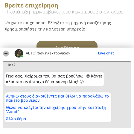
Βρείτε επιχείρηση
Η κατάταξη περιλαμβάνει τους καλύτερους στον κλάδο
Ψάχνετε επιχείρηση; Ελέγξτε τη μηχανή αναζήτησης.
Χρησιμοποιήστε την καλύτερη υπηρεσία
Αναζήτηση
ΑΕΤΟΊ των ηλεκτρονικών
Live chat
19:42
Γεια σας. Χαίρομαι που θα σας βοηθήσω! 🙂 Κάντε
κλικ στο αντίστοιχο θέμα συνομιλίας! 🙂
Διοργανωτής της
Κατάταξη
Επικοινωνία
Ανήκω στους διακριθέντες και θέλω να παραλάβω το
κατάταξης
Διακριθέντες
Επικοινωνία
πακέτο βραβείων
BEAUTIFUL COMPANY
Λίστα όλων
Μονοπρόσωπη ΙΚΕ
των
Θέλω να ελέγξω την επιχείρηση μου στην κατάταξη
ΤΗΛ. ΕΠΙΚΟΙΝΩΝΙΑΣ:
διακριθέντων
"Αετοί"
2104128019
Μεθοδολογία
Άλλο θέμα
email:
Όροι &
aetoi@beautifulcompany.co
προϋποθέσεις
ΠΟΛΙΤΙΚΗ
ΑΠΟΡΡΗΤΟΥ