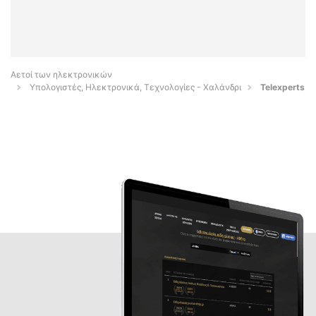
Αετοί των ηλεκτρονικών
Υπολογιστές, Ηλεκτρονικά, Τεχνολογίες - Χαλάνδρι
Telexperts