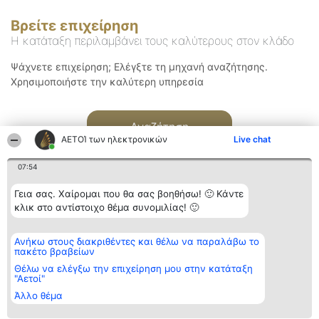
Βρείτε επιχείρηση
Η κατάταξη περιλαμβάνει τους καλύτερους στον κλάδο
Ψάχνετε επιχείρηση; Ελέγξτε τη μηχανή αναζήτησης.
Χρησιμοποιήστε την καλύτερη υπηρεσία
Αναζήτηση
ΑΕΤΟΊ των ηλεκτρονικών
Live chat
07:54
Γεια σας. Χαίρομαι που θα σας βοηθήσω! 🙂 Κάντε
κλικ στο αντίστοιχο θέμα συνομιλίας! 🙂
Διοργανωτής της
Κατάταξη
Επικοινωνία
Ανήκω στους διακριθέντες και θέλω να παραλάβω το
κατάταξης
Διακριθέντες
Επικοινωνία
πακέτο βραβείων
BEAUTIFUL COMPANY
Λίστα όλων
Μονοπρόσωπη ΙΚΕ
των
Θέλω να ελέγξω την επιχείρηση μου στην κατάταξη
ΤΗΛ. ΕΠΙΚΟΙΝΩΝΙΑΣ:
διακριθέντων
"Αετοί"
2104128019
Μεθοδολογία
Άλλο θέμα
email:
Όροι &
aetoi@beautifulcompany.co
προϋποθέσεις
ΠΟΛΙΤΙΚΗ