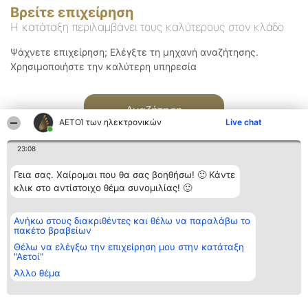
Βρείτε επιχείρηση
Η κατάταξη περιλαμβάνει τους καλύτερους στον κλάδο
Ψάχνετε επιχείρηση; Ελέγξτε τη μηχανή αναζήτησης.
Χρησιμοποιήστε την καλύτερη υπηρεσία
Αναζήτηση
ΑΕΤΟΊ των ηλεκτρονικών
Live chat
23:08
Γεια σας. Χαίρομαι που θα σας βοηθήσω! 🙂 Κάντε
κλικ στο αντίστοιχο θέμα συνομιλίας! 🙂
Διοργανωτής της
Κατάταξη
Επικοινωνία
Ανήκω στους διακριθέντες και θέλω να παραλάβω το
κατάταξης
Διακριθέντες
Επικοινωνία
πακέτο βραβείων
BEAUTIFUL COMPANY
Λίστα όλων
Μονοπρόσωπη ΙΚΕ
των
Θέλω να ελέγξω την επιχείρηση μου στην κατάταξη
ΤΗΛ. ΕΠΙΚΟΙΝΩΝΙΑΣ:
διακριθέντων
"Αετοί"
2104128019
Μεθοδολογία
Άλλο θέμα
email:
Όροι &
aetoi@beautifulcompany.co
προϋποθέσεις
ΠΟΛΙΤΙΚΗ
ΑΠΟΡΡΗΤΟΥ