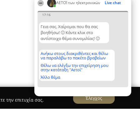
ΑΕΤΟΊ των ηλεκτρονικών
Live chat
17:16
Γεια σας. Χαίρομαι που θα σας
βοηθήσω! 🙂 Κάντε κλικ στο
αντίστοιχο θέμα συνομιλίας! 🙂
Ανήκω στους διακριθέντες και θέλω
να παραλάβω το πακέτο βραβείων
Θέλω να ελέγξω την επιχείρηση μου
στην κατάταξη "Αετοί"
Άλλο θέμα
Έλεγχος
τε την επιτυχία σας.
Γέρακα