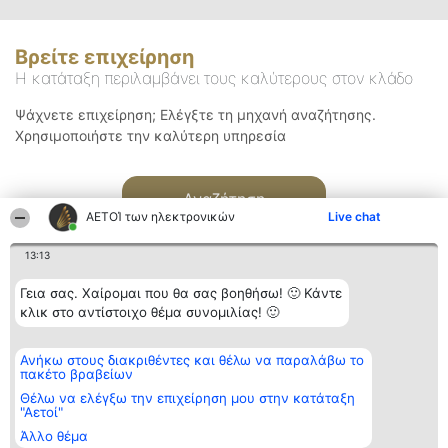
Βρείτε επιχείρηση
Η κατάταξη περιλαμβάνει τους καλύτερους στον κλάδο
Ψάχνετε επιχείρηση; Ελέγξτε τη μηχανή αναζήτησης.
Χρησιμοποιήστε την καλύτερη υπηρεσία
Αναζήτηση
ΑΕΤΟΊ των ηλεκτρονικών
Live chat
13:13
Γεια σας. Χαίρομαι που θα σας βοηθήσω! 🙂 Κάντε
κλικ στο αντίστοιχο θέμα συνομιλίας! 🙂
Διοργανωτής της
Κατάταξη
Επικοινωνία
Ανήκω στους διακριθέντες και θέλω να παραλάβω το
κατάταξης
Διακριθέντες
Επικοινωνία
πακέτο βραβείων
BEAUTIFUL COMPANY
Λίστα όλων
Μονοπρόσωπη ΙΚΕ
των
Θέλω να ελέγξω την επιχείρηση μου στην κατάταξη
ΤΗΛ. ΕΠΙΚΟΙΝΩΝΙΑΣ:
διακριθέντων
"Αετοί"
2104128019
Μεθοδολογία
Άλλο θέμα
email:
Όροι &