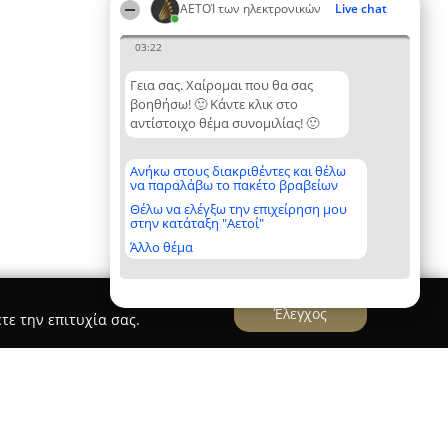
ΑΕΤΟΊ των ηλεκτρονικών
Live chat
03:22
Γεια σας. Χαίρομαι που θα σας
βοηθήσω! 🙂 Κάντε κλικ στο
αντίστοιχο θέμα συνομιλίας! 🙂
Ανήκω στους διακριθέντες και θέλω
να παραλάβω το πακέτο βραβείων
Θέλω να ελέγξω την επιχείρηση μου
στην κατάταξη "Αετοί"
Άλλο θέμα
Έλεγχος
τε την επιτυχία σας.