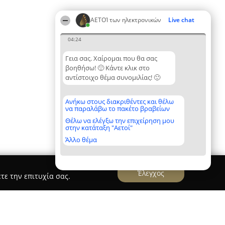
ΑΕΤΟΊ των ηλεκτρονικών
Live chat
04:24
Γεια σας. Χαίρομαι που θα σας
βοηθήσω! 🙂 Κάντε κλικ στο
αντίστοιχο θέμα συνομιλίας! 🙂
Ανήκω στους διακριθέντες και θέλω
να παραλάβω το πακέτο βραβείων
Θέλω να ελέγξω την επιχείρηση μου
στην κατάταξη "Αετοί"
Άλλο θέμα
Έλεγχος
τε την επιτυχία σας.