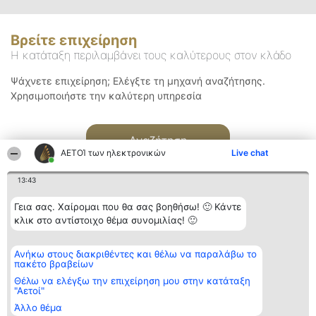
Βρείτε επιχείρηση
Η κατάταξη περιλαμβάνει τους καλύτερους στον κλάδο
Ψάχνετε επιχείρηση; Ελέγξτε τη μηχανή αναζήτησης.
Χρησιμοποιήστε την καλύτερη υπηρεσία
Αναζήτηση
ΑΕΤΟΊ των ηλεκτρονικών
Live chat
13:43
Γεια σας. Χαίρομαι που θα σας βοηθήσω! 🙂 Κάντε
κλικ στο αντίστοιχο θέμα συνομιλίας! 🙂
Διοργανωτής της
Κατάταξη
Επικοινωνία
Ανήκω στους διακριθέντες και θέλω να παραλάβω το
κατάταξης
Διακριθέντες
Επικοινωνία
πακέτο βραβείων
BEAUTIFUL COMPANY
Λίστα όλων
Μονοπρόσωπη ΙΚΕ
των
Θέλω να ελέγξω την επιχείρηση μου στην κατάταξη
ΤΗΛ. ΕΠΙΚΟΙΝΩΝΙΑΣ:
διακριθέντων
"Αετοί"
2104128019
Μεθοδολογία
Άλλο θέμα
email:
Όροι &