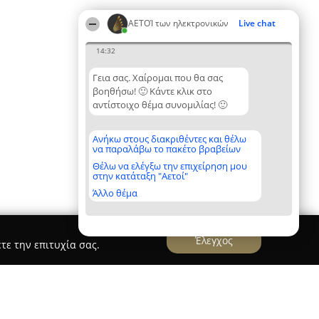
ΑΕΤΟΊ των ηλεκτρονικών
Live chat
14:32
Γεια σας. Χαίρομαι που θα σας
βοηθήσω! 🙂 Κάντε κλικ στο
αντίστοιχο θέμα συνομιλίας! 🙂
Ανήκω στους διακριθέντες και θέλω
να παραλάβω το πακέτο βραβείων
Θέλω να ελέγξω την επιχείρηση μου
στην κατάταξη "Αετοί"
Άλλο θέμα
Έλεγχος
τε την επιτυχία σας.
εων Ελευθεριάδης Κωνσταντίνος