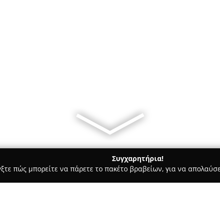
Συγχαρητήρια!
γξτε πώς μπορείτε να πάρετε το πακέτο βραβείων, για να απολαύσε
ικά, Τεχνολογίες - Σταυρουπολη
Επισκευές Service Τηλεοράσ