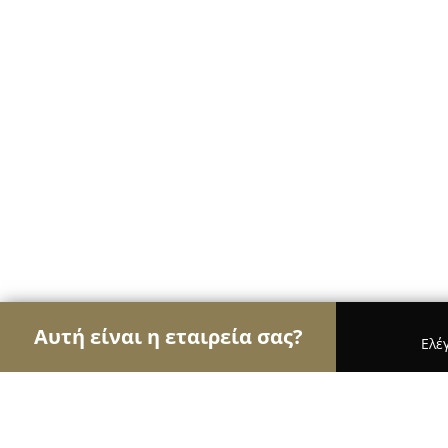
Αυτή είναι η εταιρεία σας?
Ελέ
Αετοί των ηλεκτρονικών
Υπολογιστές, Ηλεκτρον