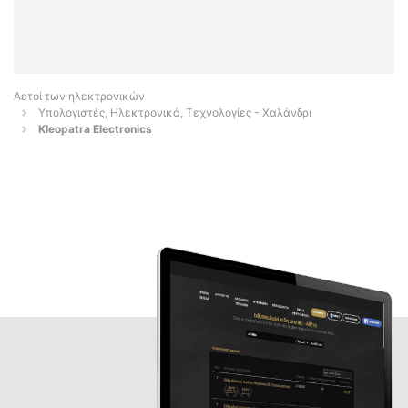
Αετοί των ηλεκτρονικών
Υπολογιστές, Ηλεκτρονικά, Τεχνολογίες - Χαλάνδρι
Kleopatra Electronics